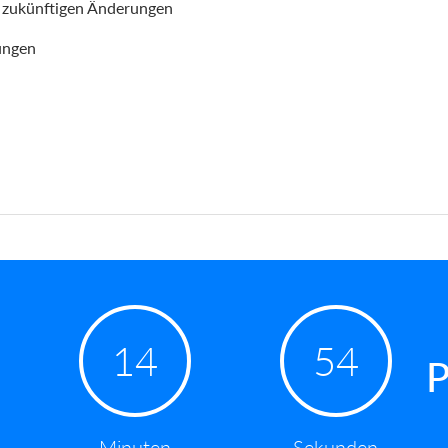
d zukünftigen Änderungen
ungen
14
53
P
Minuten
Sekunden