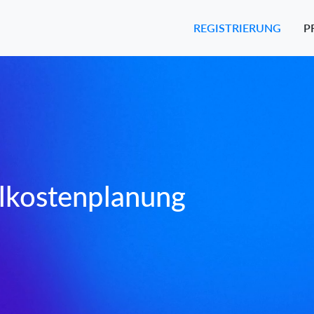
REGISTRIERUNG
P
lkostenplanung